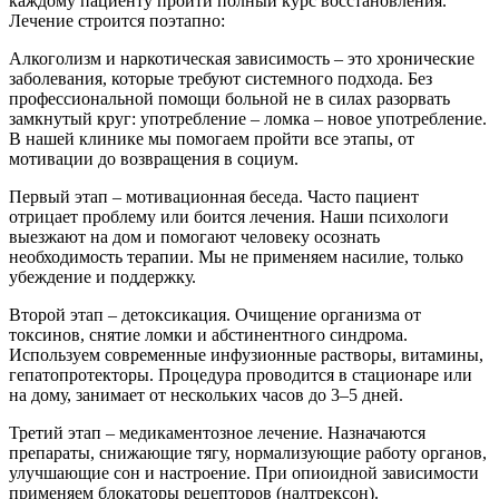
каждому пациенту пройти полный курс восстановления.
Лечение строится поэтапно:
Алкоголизм и наркотическая зависимость – это хронические
заболевания, которые требуют системного подхода. Без
профессиональной помощи больной не в силах разорвать
замкнутый круг: употребление – ломка – новое употребление.
В нашей клинике мы помогаем пройти все этапы, от
мотивации до возвращения в социум.
Первый этап – мотивационная беседа. Часто пациент
отрицает проблему или боится лечения. Наши психологи
выезжают на дом и помогают человеку осознать
необходимость терапии. Мы не применяем насилие, только
убеждение и поддержку.
Второй этап – детоксикация. Очищение организма от
токсинов, снятие ломки и абстинентного синдрома.
Используем современные инфузионные растворы, витамины,
гепатопротекторы. Процедура проводится в стационаре или
на дому, занимает от нескольких часов до 3–5 дней.
Третий этап – медикаментозное лечение. Назначаются
препараты, снижающие тягу, нормализующие работу органов,
улучшающие сон и настроение. При опиоидной зависимости
применяем блокаторы рецепторов (налтрексон).