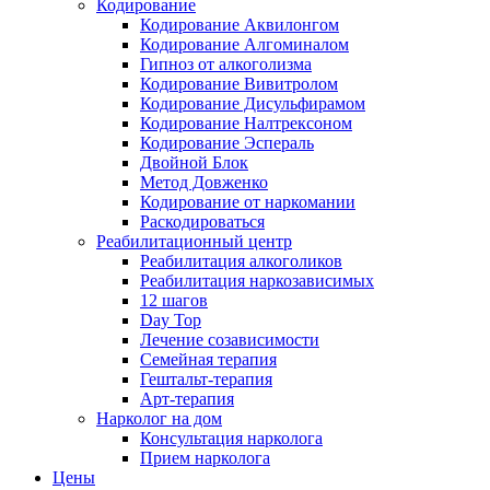
Кодирование
Кодирование Аквилонгом
Кодирование Алгоминалом
Гипноз от алкоголизма
Кодирование Вивитролом
Кодирование Дисульфирамом
Кодирование Налтрексоном
Кодирование Эспераль
Двойной Блок
Метод Довженко
Кодирование от наркомании
Раскодироваться
Реабилитационный центр
Реабилитация алкоголиков
Реабилитация наркозависимых
12 шагов
Day Top
Лечение созависимости
Семейная терапия
Гештальт-терапия
Арт-терапия
Нарколог на дом
Консультация нарколога
Прием нарколога
Цены