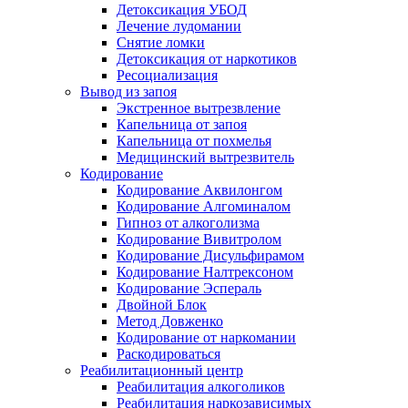
Детоксикация УБОД
Лечение лудомании
Снятие ломки
Детоксикация от наркотиков
Ресоциализация
Вывод из запоя
Экстренное вытрезвление
Капельница от запоя
Капельница от похмелья
Медицинский вытрезвитель
Кодирование
Кодирование Аквилонгом
Кодирование Алгоминалом
Гипноз от алкоголизма
Кодирование Вивитролом
Кодирование Дисульфирамом
Кодирование Налтрексоном
Кодирование Эспераль
Двойной Блок
Метод Довженко
Кодирование от наркомании
Раскодироваться
Реабилитационный центр
Реабилитация алкоголиков
Реабилитация наркозависимых